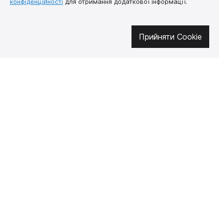
конфіденційності
для отримання додаткової інформації.
Прийняти Cookie
Долучайтесь у соцмережах
Про нас
Як купити
Контакти
Доставка і оплата
Наша місія
Гарантія і
повернення
Договір публічної
оферти
🔥 Не пропустіть гарячі пропозиції!
Підписуйтесь на новини та дізнавайтеся про найгарячіші пропозиції
першими