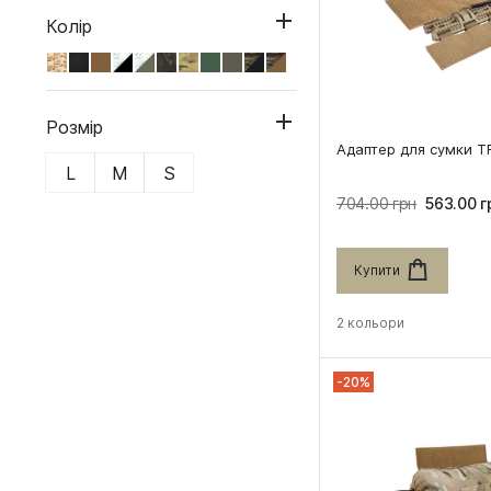
Колiр
Розмір
Адаптер для сумки 
L
M
S
704.00 грн
563.00 г
Купити
2 кольори
-20%