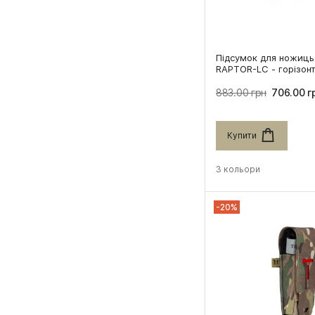
Підсумок для ножиць
RAPTOR-LC - горізон
883.00 грн
706.00 г
Купити
3 кольори
-20%