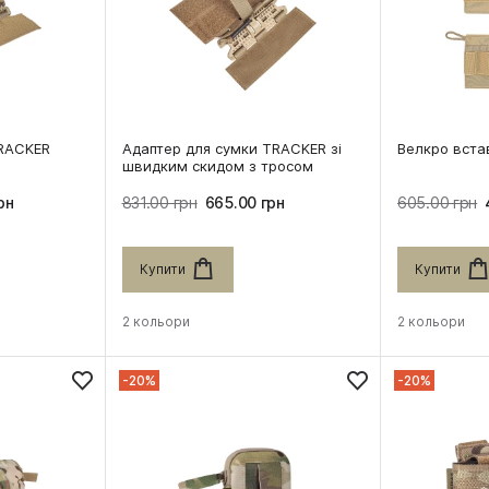
TRACKER
Адаптер для сумки TRACKER зі
Велкро вст
швидким скидом з тросом
рн
831.00 грн
665.00 грн
605.00 грн
Купити
Купити
2 кольори
2 кольори
-20%
-20%