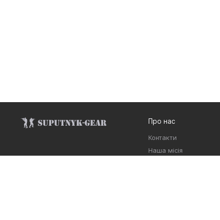
Про нас
Контакти
Наша місія
Договір публічної офе
Долучайтесь у соцмережах