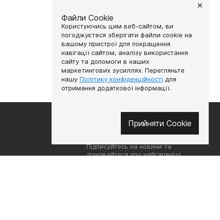
Файли Cookie
Користуючись цим веб-сайтом, ви
погоджуєтеся зберігати файли cookie на
вашому пристрої для покращення
навігації сайтом, аналізу використання
сайту та допомоги в наших
маркетингових зусиллях. Перегляньте
нашу
Політику конфіденційності
для
отримання додаткової інформації.
🔥 Не пропустіть гарячі
Прийняти Cookie
пропозиції!
Підписуйтесь на новини та
дізнавайтеся про найгарячіші
пропозиції першими