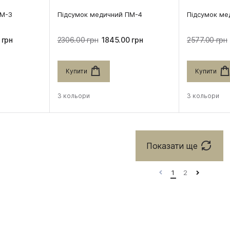
ПМ-3
Підсумок медичний ПМ-4
Підсумок ме
 грн
2306.00 грн
1845.00 грн
2577.00 грн
Купити
Купити
3 кольори
3 кольори
Показати ще
1
2