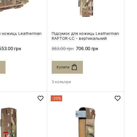
я ножиць Leatherman
Підсумок для ножиць Leatherman
RAPTOR-LC - вертикальний
553.00 грн
883.00 грн
706.00 грн
Купити
3 кольори
-20%