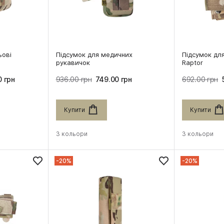
ьові
Підсумок для медичних
Підсумок дл
рукавичок
Raptor
 грн
936.00 грн
749.00 грн
692.00 грн
Купити
Купити
3 кольори
3 кольори
-20%
-20%