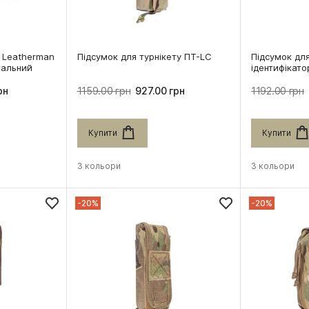
 Leatherman
Підсумок для турнікету ПТ-LC
Підсумок для
тальний
ідентифікат
рн
1159.00 грн
927.00 грн
1192.00 грн
Купити
Купити
3 кольори
3 кольори
-20%
-20%