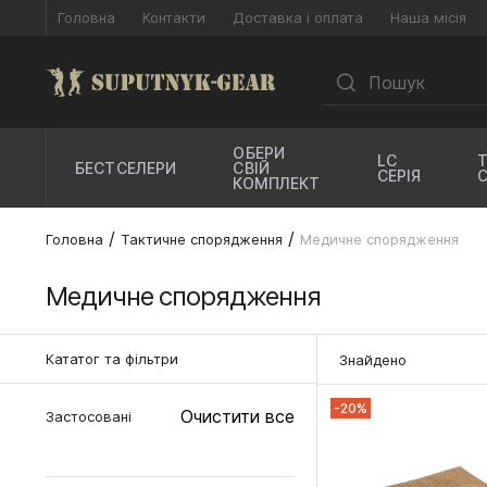
Головна
Контакти
Доставка і оплата
Наша місія
ОБЕРИ
LC
БЕСТСЕЛЕРИ
СВІЙ
СЕРІЯ
КОМПЛЕКТ
Головна
Тактичне спорядження
Медичне спорядження
Медичне спорядження
Кататог та фільтри
Знайдено
-20%
Очистити все
Застосовані