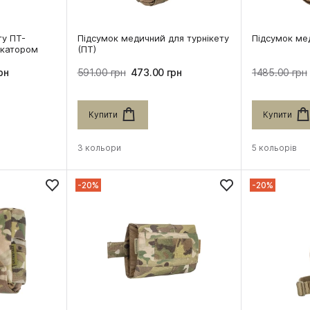
ту ПТ-
Підсумок медичний для турнікету
Підсумок ме
ікатором
(ПТ)
рн
591.00 грн
473.00 грн
1485.00 грн
Купити
Купити
3 кольори
5 кольорів
-20%
-20%