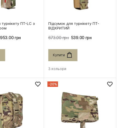
 турнікету ПТ-LC з
Підсумок для турнікету ПТ-
ором
ВІДКРИТИЙ
953.00 грн
673.00 грн
539.00 грн
Купити
3 кольори
-20%