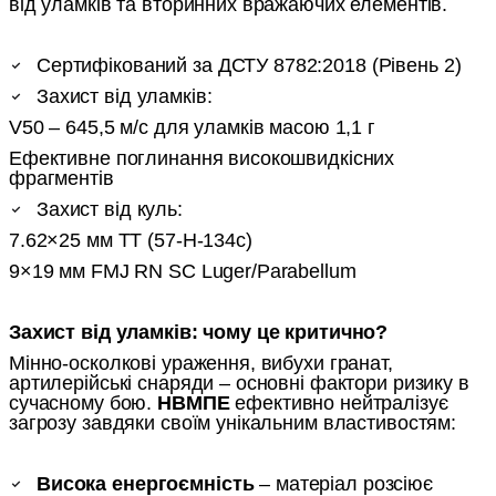
від уламків та вторинних вражаючих елементів.
Сертифікований за ДСТУ 8782:2018 (Рівень 2)
Захист від уламків:
V50 – 645,5 м/с для уламків масою 1,1 г
Ефективне поглинання високошвидкісних
фрагментів
Захист від куль:
7.62×25 мм ТТ (57-Н-134с)
9×19 мм FMJ RN SC Luger/Parabellum
Захист від уламків: чому це критично?
Мінно-осколкові ураження, вибухи гранат,
артилерійські снаряди – основні фактори ризику в
сучасному бою.
НВМПЕ
ефективно нейтралізує
загрозу завдяки своїм унікальним властивостям:
Висока енергоємність
– матеріал розсіює