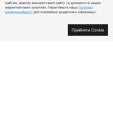
сайтом, аналізу використання сайту та допомоги в наших
маркетингових зусиллях. Перегляньте нашу
Політику
конфіденційності
для отримання додаткової інформації.
Про нас
Як купити
Контакти
Доставка і оплата
Прийняти Cookie
Наша місія
Гарантія і
повернення
Договір публічної
оферти
🔥 Не пропустіть гарячі пропозиції!
Підписуйтесь на новини та дізнавайтеся про найгарячіші пропозиції
першими
UK
EN
SUPUTNYK-GEAR © 2026