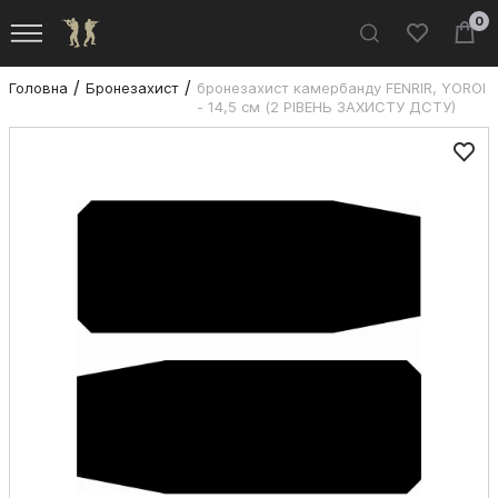
0
Головна
Бронезахист
бронезахист камербанду FENRIR, YOROI
- 14,5 см (2 РІВЕНЬ ЗАХИСТУ ДСТУ)