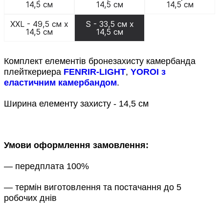
14,5 см
14,5 см
14,5 см
XXL - 49,5 см х
S - 33,5 см х
14,5 см
14,5 см
Комплект елементів бронезахисту камербанда
плейткериера
FENRIR-LIGHT
,
YOROI з
еластичним камербандом
.
Ширина елементу захисту - 14,5 см
Умови оформлення замовлення:
— передплата 100%
— термін виготовлення та постачання до 5
робочих днів