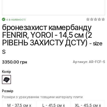
є в наявності
бронезахист камербанду
FENRIR, YOROI - 14,5 см (2
РІВЕНЬ ЗАХИСТУ ДСТУ)
- size
S
3350.00 грн
Артикул: AR-FCF-S
Колiр
Розмір
Розміри з урахуваннім товщини матеріалу плити
M - 37,5 см х
L - 41,5 см х
XL - 45,5 см х