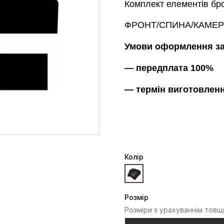
Комплект елементів бр
ФРОНТ/СПИНА/КАМЕРБАН
Умови оформлення з
— передплата 100%
— термін виготовленн
Колiр
Розмір
Розміри з урахуваннім товщ