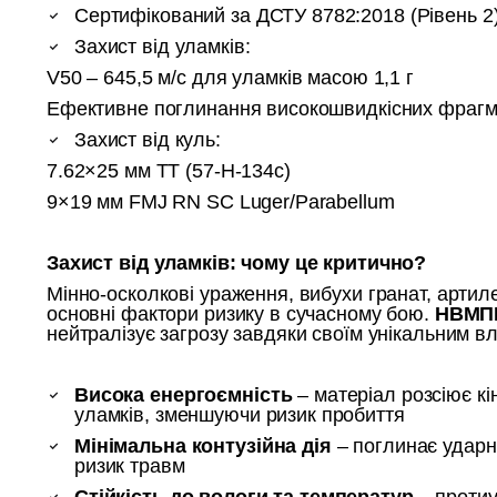
Сертифікований за ДСТУ 8782:2018 (Рівень 2
Захист від уламків:
V50 – 645,5 м/с для уламків масою 1,1 г
Ефективне поглинання високошвидкісних фрагм
Захист від куль:
7.62×25 мм ТТ (57-Н-134с)
9×19 мм FMJ RN SC Luger/Parabellum
Захист від уламків: чому це критично?
Мінно-осколкові ураження, вибухи гранат, артиле
основні фактори ризику в сучасному бою.
НВМП
нейтралізує загрозу завдяки своїм унікальним в
Висока енергоємність
– матеріал розсіює кі
уламків, зменшуючи ризик пробиття
Мінімальна контузійна дія
– поглинає ударн
ризик травм