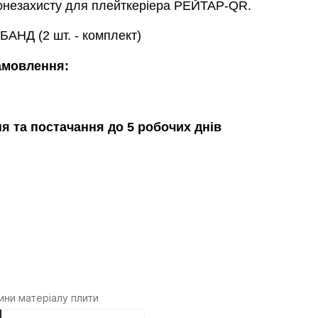
онезахисту для плейткеріера РЕЙТАР-QR.
Д (2 шт. - комплект)
амовлення:
я та постачання до 5 робочих днів
ини матеріалу плити