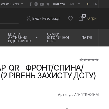
EUR
Валюта
UAH
UK
EN
 63 013 7712
0
0 грн
Вхід
/
Реєстрація
EDC ТА
СУМКИ
АКТИВНИЙ
ІСТОРИЧНОЇ
ПАТЧІ
ВІДПОЧИНОК
СЕРІЇ
АР-QR - ФРОНТ/СПИНА/
2 РІВЕНЬ ЗАХИСТУ ДСТУ)
Артикул: AR-RTR-QR-M