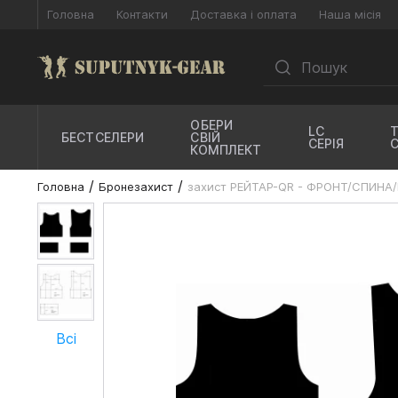
Головна
Контакти
Доставка і оплата
Наша місія
ОБЕРИ
LC
БЕСТСЕЛЕРИ
СВІЙ
СЕРІЯ
КОМПЛЕКТ
Головна
Бронезахист
захист РЕЙТАР-QR - ФРОНТ/СПИНА
Всі