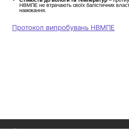
Стійкість до вологи та температур
– протиу
НВМПЕ не втрачають своїх балістичних власт
намокання.
Протокол випробувань НВМПЕ