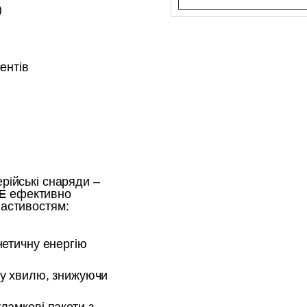
)
ентів
рійські снаряди –
Е
ефективно
ластивостям:
нетичну енергію
у хвилю, знижуючи