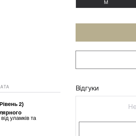
M
ЛАТА
Відгуки
Рівень 2)
Не
лярного
від уламків та