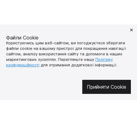
Файли Cookie
Користуючись цим веб-сайтом, ви погоджуєтеся зберігати
файли cookie на вашому пристрої для покращення навігації
сайтом, аналізу використання сайту та допомоги в наших
маркетингових зусиллях. Перегляньте нашу
Політику
конфіденційності
для отримання додаткової інформації.
Долучайтесь у соцмережах
Прийняти Cookie
Про нас
Як купити
Контакти
Доставка і оплата
Наша місія
Гарантія і
повернення