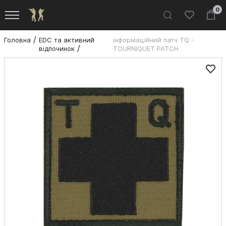
0
Головна
EDC та активний
інформаційний патч TQ -
відпочинок
TOURNIQUET PATCH