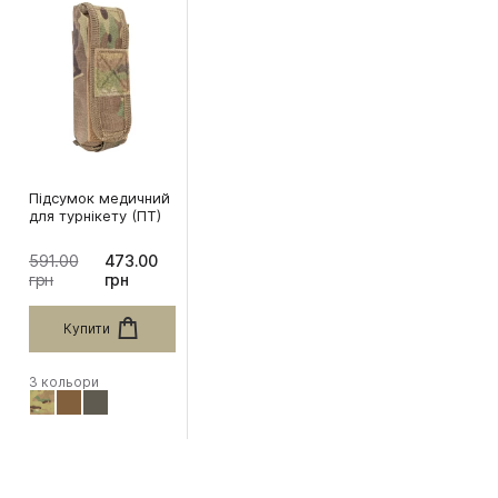
Підсумок медичний
для турнікету (ПТ)
591.00
473.00
грн
грн
Купити
3 кольори