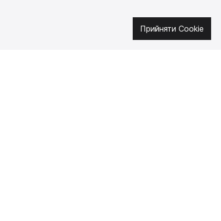
Прийняти Cookie
Про нас
Як купити
Контакти
Доставка і оплата
Наша місія
Гарантія і
повернення
Договір публічної
оферти
🔥 Не пропустіть гарячі пропозиції!
Підписуйтесь на новини та дізнавайтеся про найгарячіші пропозиції
першими
UK
EN
SUPUTNYK-GEAR © 2026