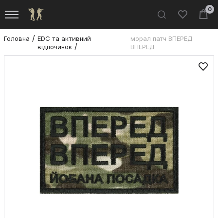
0
Головна
EDC та активний
морал патч ВПЕРЕД
відпочинок
ВПЕРЕД