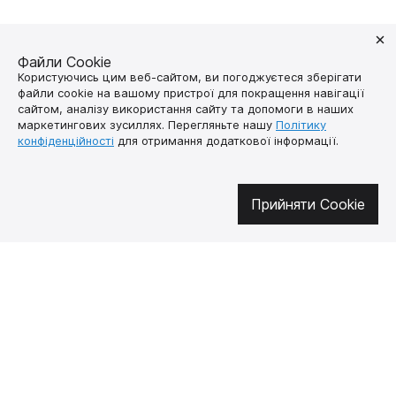
Файли Cookie
Користуючись цим веб-сайтом, ви погоджуєтеся зберігати
файли cookie на вашому пристрої для покращення навігації
сайтом, аналізу використання сайту та допомоги в наших
маркетингових зусиллях. Перегляньте нашу
Політику
конфіденційності
для отримання додаткової інформації.
Долучайтесь у соцмережах
Прийняти Cookie
Про нас
Як купити
Контакти
Доставка і оплата
Наша місія
Гарантія і
повернення
Договір публічної
оферти