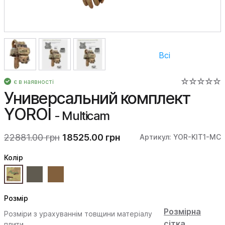
Всі
є в наявності
Универсальний комплект
YOROI
- Multicam
22881.00 грн
18525.00 грн
Артикул: YOR-KIT1-MC
Колiр
Розмір
Розмірна
Розміри з урахуваннім товщини матеріалу
сітка
плити