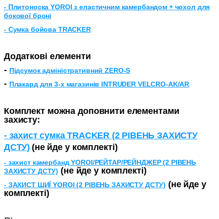
-
Плитоноска YOROI з еластичним камербандом + чохол для
бокової броні
-
Сумка бойова TRACKER
Додаткові елементи
-
Підсумок адміністративний ZERO-S
-
Плакард для 3-х магазинів INTRUDER VELCRO-AK/AR
Комплект можна доповнити елементами
захисту:
- захист сумка TRACKER (2 РІВЕНЬ ЗАХИСТУ
ДСТУ)
(не йде у комплекті)
- захист камербанд YOROI/РЕЙТАР/РЕЙНДЖЕР (2 РІВЕНЬ
(не йде у комплекті)
ЗАХИСТУ ДСТУ)
(не йде у
- ЗАХИСТ ШИЇ YOROI (2 РІВЕНЬ ЗАХИСТУ ДСТУ)
комплекті)