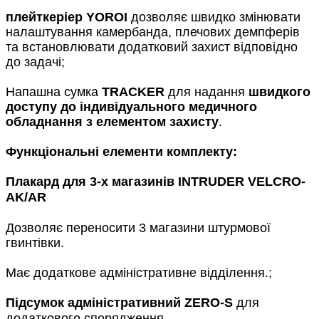
плейткеріер YOROI
дозволяє швидко змінювати
налаштування камербанда, плечових демпферів
та встановлювати додатковий захист відповідно
до задачі;
Напашна сумка
TRACKER
для надання
швидкого
доступу до індивідуального медичного
обладнання з елементом захисту
.
Функціональні елементи комплекту:
Плакард для 3-х магазинів INTRUDER VELCRO-
AK/AR
Дозволяє переносити 3 магазини штурмової
гвинтівки.
Має додаткове адміністративне відділення.
;
Підсумок адміністративний ZERO-S
для
додаткового спорядження.