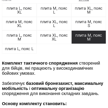
плита L, пояс
плита M, пояс
плита XL, пояс
XL
L
M
плита M, пояс
плита XL, пояс
плита M, пояс
XL
L
S
плита L, пояс
плита XL, пояс
плита M, пояс
M
XL
M
плита L, пояс L
Комплект тактичного спорядження
створений
для бійців, які працюють у високодинамічних
бойових умовах.
Забезпечує
базовий бронезахист,
максимальну
мобільність
і
оптимальну організацію
спорядження для виконання складних завдань.
Основу комплекту становить: