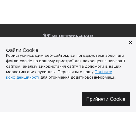
Файли Cookie
Долучайтесь у соцмережах
Користуючись цим веб-сайтом, ви погоджуєтеся зберігати
файли cookie на вашому пристрої для покращення навігації
сайтом, аналізу використання сайту та допомоги в наших
маркетингових зусиллях. Перегляньте нашу
Політику
конфіденційності
для отримання додаткової інформації.
Про нас
Як купити
Контакти
Доставка і оплата
Наша місія
Гарантія і
Прийняти Cookie
повернення
Договір публічної
оферти
🔥 Не пропустіть гарячі пропозиції!
Підписуйтесь на новини та дізнавайтеся про найгарячіші пропозиції