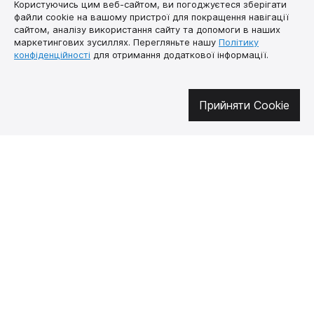
Користуючись цим веб-сайтом, ви погоджуєтеся зберігати
файли cookie на вашому пристрої для покращення навігації
сайтом, аналізу використання сайту та допомоги в наших
маркетингових зусиллях. Перегляньте нашу
Політику
конфіденційності
для отримання додаткової інформації.
Долучайтесь у соцмережах
Прийняти Cookie
Про нас
Як купити
Контакти
Доставка і оплата
Наша місія
Гарантія і
повернення
Договір публічної
оферти
🔥 Не пропустіть гарячі пропозиції!
Підписуйтесь на новини та дізнавайтеся про найгарячіші пропозиції
першими