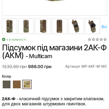
Всі
є в наявності
Підсумок під магазини 2АК-Ф
(АКМ)
- Multicam
1232.00 грн
986.00 грн
Артикул: MP-AKF-M-MC
Колiр
2АК-Ф
- класичний підсумок з закритим клапаном,
для двох магазинів штурмових гвинтівок.