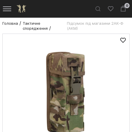
0
Головна
Тактичне
Підсумок під магазини 2АК-Ф
спорядження
(АКМ)