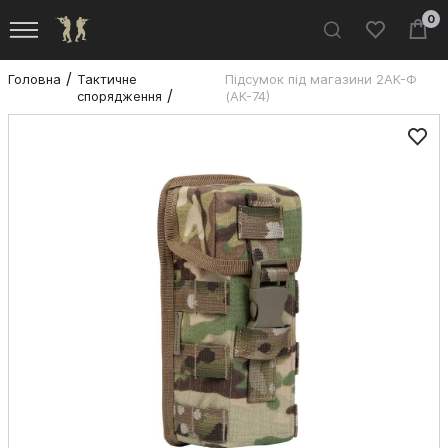
0
Головна
Тактичне
Підсумок під магазини 2АК-Ф
спорядження
(АК-74)