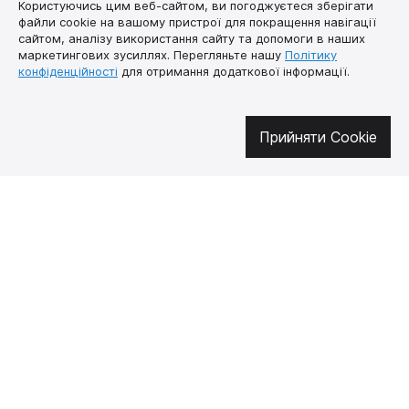
Користуючись цим веб-сайтом, ви погоджуєтеся зберігати
файли cookie на вашому пристрої для покращення навігації
сайтом, аналізу використання сайту та допомоги в наших
маркетингових зусиллях. Перегляньте нашу
Політику
конфіденційності
для отримання додаткової інформації.
Долучайтесь у соцмережах
Прийняти Cookie
Про нас
Як купити
Контакти
Доставка і оплата
Наша місія
Гарантія і
повернення
Договір публічної
оферти
🔥 Не пропустіть гарячі пропозиції!
Підписуйтесь на новини та дізнавайтеся про найгарячіші пропозиції
першими