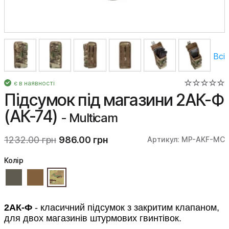
Всі
є в наявності
Підсумок під магазини 2АК-Ф
(АК-74)
- Multicam
1232.00 грн
986.00 грн
Артикул: MP-AKF-MC
Колiр
2АК-Ф
- класичний підсумок з закритим клапаном,
для двох магазинів штурмових гвинтівок.