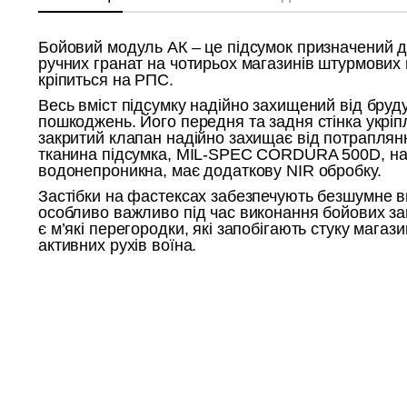
Бойовий модуль АК – це підсумок призначений 
ручних гранат на чотирьох магазинів штурмових 
кріпиться на РПС.
Весь вміст підсумку надійно захищений від бруду
пошкоджень. Його передня та задня стінка укріп
закритий клапан надійно захищає від потраплян
тканина підсумка, MIL-SPEC CORDURA 500D, на
водонепроникна, має додаткову NIR обробку.
Застібки на фастексах забезпечують безшумне 
особливо важливо під час виконання бойових з
є м’які перегородки, які запобігають стуку магази
активних рухів воїна.