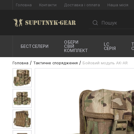
Головна
Контакти
Доставка і оплата
Наша місія
ОБЕРИ
LC
БЕСТСЕЛЕРИ
СВІЙ
СЕРІЯ
КОМПЛЕКТ
Головна
Тактичне спорядження
Бойовий модуль АК-AR