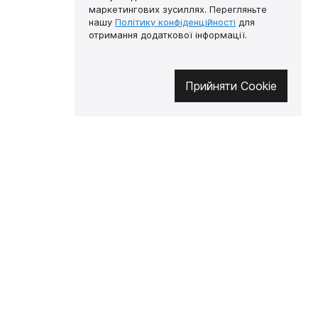
маркетингових зусиллях. Перегляньте
нашу
Політику конфіденційності
для
отримання додаткової інформації.
Прийняти Cookie
🔥 Не пропустіть гарячі
пропозиції!
Підписуйтесь на новини та
дізнавайтеся про найгарячіші
пропозиції першими