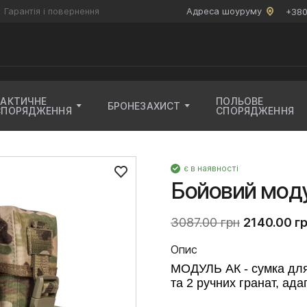
Гарантія і повернення
Адреса шоуруму
+380
ТАКТИЧНЕ
ПОЛЬОВЕ
БРОНЕЗАХИСТ
СПОРЯДЖЕННЯ
СПОРЯДЖЕННЯ
є в наявності
Бойовий мод
3087.00 грн
2140.00 г
Опис
МОДУЛЬ АК - сумка для
та 2 ручних гранат, ад