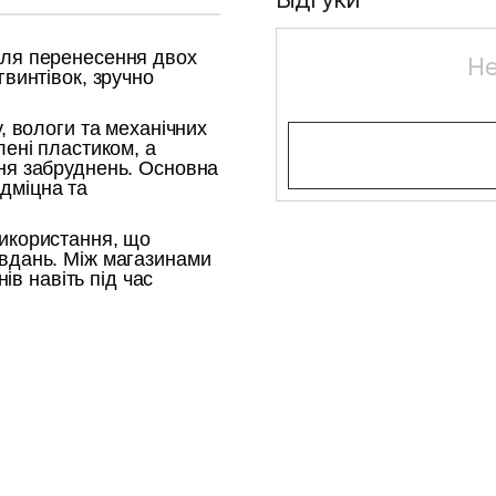
для перенесення двох
Не
гвинтівок, зручно
, вологи та механічних
лені пластиком, а
ня забруднень. Основна
дміцна та
використання, що
авдань. Між магазинами
нів навіть під час