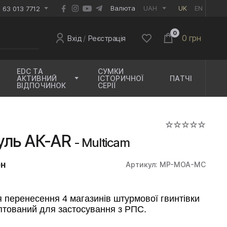
EUR
Валюта
UAH
UK
EN
 63 013 7712
0
0 грн
Вхід
/
Реєстрація
EDC ТА
СУМКИ
АКТИВНИЙ
ІСТОРИЧНОЇ
ПАТЧІ
ВІДПОЧИНОК
СЕРІЇ
уль АК-AR
- Multicam
рн
Артикул: MP-MOA-MC
 перенесення 4 магазинів штурмової гвинтівки
аптований для застосування з РПС.