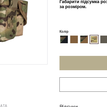
Габарити підсумка ро
за розміром.
Колiр
ЛАТА
Відгуки