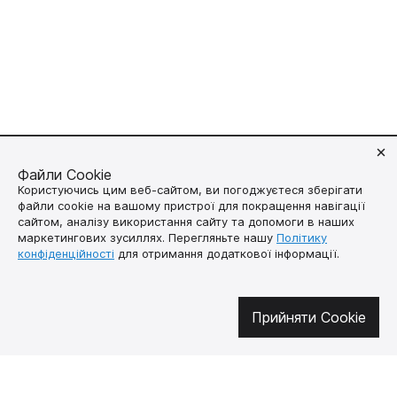
Файли Cookie
Користуючись цим веб-сайтом, ви погоджуєтеся зберігати
файли cookie на вашому пристрої для покращення навігації
Долучайтесь у соцмережах
сайтом, аналізу використання сайту та допомоги в наших
маркетингових зусиллях. Перегляньте нашу
Політику
конфіденційності
для отримання додаткової інформації.
Про нас
Як купити
Прийняти Cookie
Контакти
Доставка і оплата
Наша місія
Гарантія і
повернення
Договір публічної
оферти