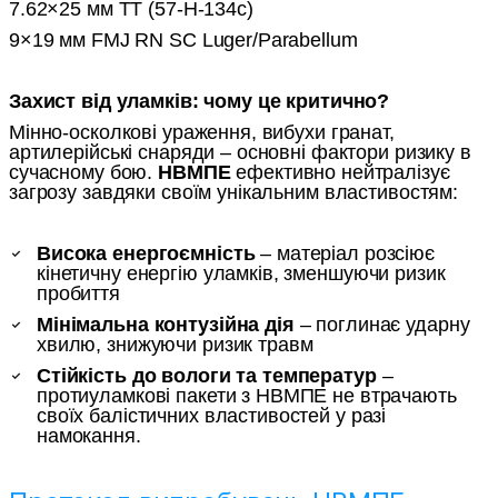
7.62×25 мм ТТ (57-Н-134с)
9×19 мм FMJ RN SC Luger/Parabellum
Захист від уламків: чому це критично?
Мінно-осколкові ураження, вибухи гранат,
артилерійські снаряди – основні фактори ризику в
сучасному бою.
НВМПЕ
ефективно нейтралізує
загрозу завдяки своїм унікальним властивостям:
Висока енергоємність
– матеріал розсіює
кінетичну енергію уламків, зменшуючи ризик
пробиття
Мінімальна контузійна дія
– поглинає ударну
хвилю, знижуючи ризик травм
Стійкість до вологи та температур
–
протиуламкові пакети з НВМПЕ не втрачають
своїх балістичних властивостей у разі
намокання.