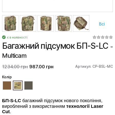
Всі
є в наявності
Багажний підсумок БП-S-LC
-
Multicam
1234.00 грн
987.00 грн
Артикул: CP-BSL-MC
Колiр
БП-S-LC
багажний підсумок
нового покоління,
вироблений з використанням
технології Laser
Cut
.