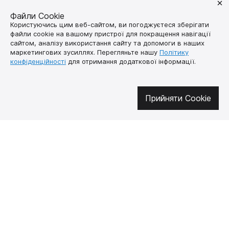
Файли Cookie
Користуючись цим веб-сайтом, ви погоджуєтеся зберігати
Долучайтесь у соцмережах
файли cookie на вашому пристрої для покращення навігації
сайтом, аналізу використання сайту та допомоги в наших
маркетингових зусиллях. Перегляньте нашу
Політику
конфіденційності
для отримання додаткової інформації.
Про нас
Як купити
Контакти
Доставка і оплата
Прийняти Cookie
Наша місія
Гарантія і
повернення
Договір публічної
оферти
🔥 Не пропустіть гарячі пропозиції!
Підписуйтесь на новини та дізнавайтеся про найгарячіші пропозиції
першими