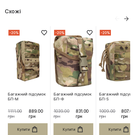
Схожі
-20%
-20%
-20%
Багажний підсумок
Багажний підсумок
Багажний підсумо
БП-М
БП-Ф
БП-S
1111.00
889.00
1039.00
831.00
1009.00
807.00
грн
грн
грн
грн
грн
грн
Купити
Купити
Купити