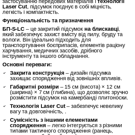
застосуванню передових матеріалів і
технології
Laser Cut
, підсумок поєднує в собі міцність,
легкість і компактність.
Функціональність та призначення
БП-S-LC
– це закритий підсумок
на блискавці
,
який забезпечує захист вмісту від пилу, бруду та
вологи. Він ідеально підходить для
транспортування боєприпасів, елементів раціону
харчування, медичних засобів, дрібного
інструменту та іншого обладнання.
Основні переваги:
Закрита конструкція
– дизайн підсумка
захищає спорядження від зовнішніх впливів.
Габаритні розміри
– 15 см (висота) × 12 см
(ширина) × 7 см (глибина), що дозволяє зручно
розмістити підсумок на камербанді плитоноски.
Технологія Laser Cut
– забезпечує невелику
вагу та довговічність, .
Сумісність з іншими елементами
спорядження
– легко інтегрується з різними
типами тактичного спорядження (ранець,