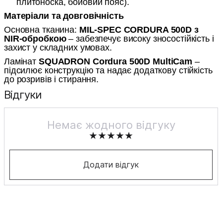
плитоноска, бойовий пояс).
Матеріали та довговічність
Основна тканина:
MIL-SPEC CORDURA 500D з
NIR-обробкою
– забезпечує високу зносостійкість і
захист у складних умовах.
Ламінат
SQUADRON Cordura 500D MultiCam
–
підсилює конструкцію та надає додаткову стійкість
до розривів і стирання.
Відгуки
Немає жодного відгуку
Додати відгук