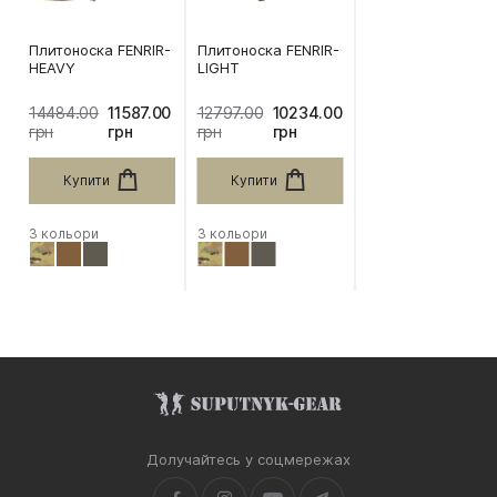
Плитоноска FENRIR-
Плитоноска FENRIR-
HEAVY
LIGHT
14484.00
11587.00
12797.00
10234.00
грн
грн
грн
грн
Купити
Купити
3 кольори
3 кольори
Долучайтесь у соцмережах