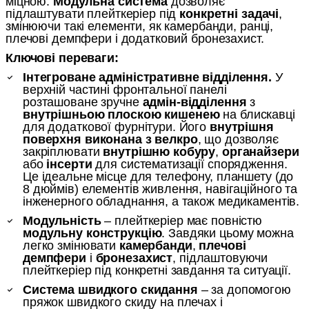
міцною.
Модульна система
дозволяє
підлаштувати плейткеріер під
конкретні задачі
,
змінюючи такі елементи, як камербанди, ранці,
плечові демпфери і додатковий бронезахист.
Ключові переваги:
Інтегроване адміністративне відділення.
У
верхній частині фронтальної панелі
розташоване зручне
адмін-відділення
з
внутрішньою плоскою кишенею
на блискавці
для додаткової фурнітури. Його
внутрішня
поверхня виконана з велкро
, що дозволяє
закріплювати
внутрішню кобуру
,
органайзери
або
інсерти
для систематизації спорядження.
Це ідеальне місце для телефону, планшету (до
8 дюймів) елементів живлення, навігаційного та
інженерного обладнання, а також медикаментів.
Модульність
– плейткеріер має повністю
модульну конструкцію
. Завдяки цьому можна
легко змінювати
камербанди
,
плечові
демпфери
і
бронезахист
, підлаштовуючи
плейткеріер під конкретні завдання та ситуації.
Система швидкого скидання
– за допомогою
пряжок швидкого скиду на плечах і