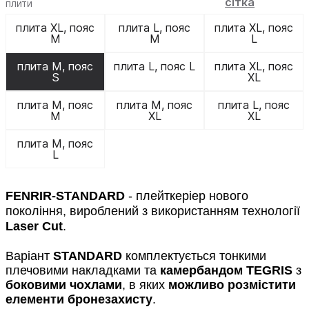
сітка
плити
плита XL, пояс
плита L, пояс
плита XL, пояс
M
M
L
плита M, пояс
плита L, пояс L
плита XL, пояс
S
XL
плита M, пояс
плита M, пояс
плита L, пояс
M
XL
XL
плита M, пояс
L
FENRIR-
STANDARD
- плейткеріер нового
покоління, вироблений з використанням технології
Laser Cut
.
Варіант
STANDARD
комплектується тонкими
плечовими накладками та
камербандом
TEGRIS
з
боковими чохлами
, в яких
можливо розмістити
елементи бронезахисту
.