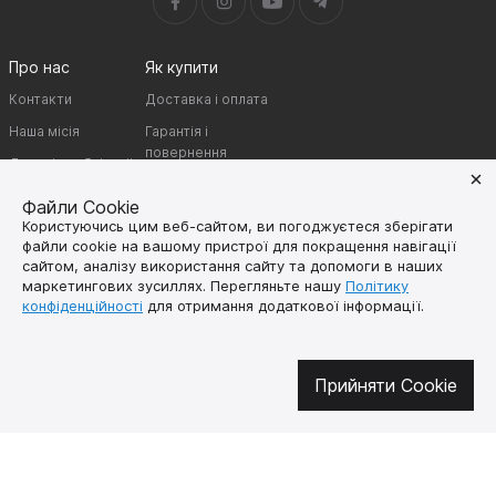
Про нас
Як купити
Контакти
Доставка і оплата
Наша місія
Гарантія і
повернення
Договір публічної
оферти
Файли Cookie
Користуючись цим веб-сайтом, ви погоджуєтеся зберігати
🔥 Не пропустіть гарячі пропозиції!
файли cookie на вашому пристрої для покращення навігації
сайтом, аналізу використання сайту та допомоги в наших
Підписуйтесь на новини та дізнавайтеся про найгарячіші пропозиції
маркетингових зусиллях. Перегляньте нашу
Політику
першими
конфіденційності
для отримання додаткової інформації.
Прийняти Cookie
UK
EN
SUPUTNYK-GEAR © 2026