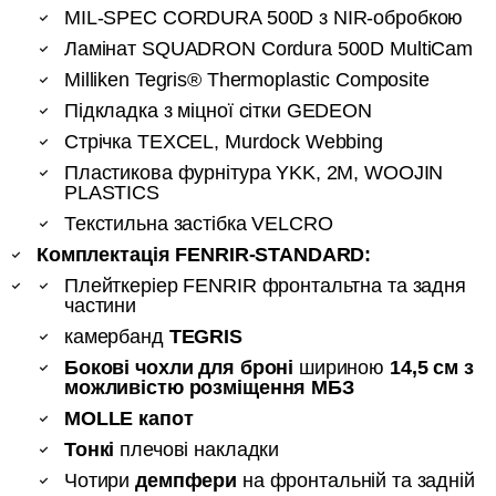
MIL-SPEC CORDURA 500D з NIR-обробкою
Ламінат SQUADRON Cordura 500D MultiCam
Milliken Tegris® Thermoplastic Composite
Підкладка з міцної сітки GEDEON
Стрічка TEXCEL, Murdock Webbing
Пластикова фурнітура YKK, 2M, WOOJIN
PLASTICS
Текстильна застібка VELCRO
Комплектація
FENRIR-STANDARD
:
Плейткеріер FENRIR фронтальтна та задня
частини
камербанд
TEGRIS
Бокові чохли для броні
шириною
14,5 см
з
можливістю розміщення МБЗ
MOLLE капот
Тонкі
плечові накладки
Чотири
демпфери
на фронтальній та задній