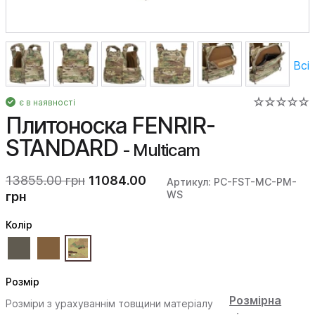
Всі
є в наявності
Плитоноска FENRIR-
STANDARD
- Multicam
13855.00 грн
11084.00
Артикул: PC-FST-MC-PM-
WS
грн
Колiр
Розмір
Розмірна
Розміри з урахуваннім товщини матеріалу