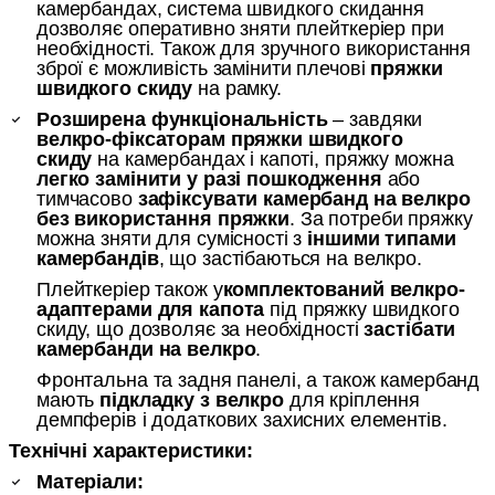
камербандах, система швидкого скидання
дозволяє оперативно зняти плейткеріер при
необхідності. Також для зручного використання
зброї є можливість
замінити плечові
пряжки
швидкого скиду
на рамку.
Розширена функціональність
– завдяки
велкро-фіксаторам пряжки
швидкого
скиду
на камербандах і капоті, пряжку можна
легко замінити у разі пошкодження
або
тимчасово
зафіксувати камербанд на велкро
без використання пряжки
. За потреби пряжку
можна зняти для сумісності з
іншими типами
камербандів
, що застібаються на велкро.
Плейткеріер також у
комплектований велкро-
адаптерами для капота
під пряжку швидкого
скиду, що дозволяє за необхідності
застібати
камербанди на велкро
.
Фронтальна та задня панелі, а також камербанд
мають
підкладку з велкро
для кріплення
демпферів і додаткових захисних елементів.
Технічні характеристики:
Матеріали: