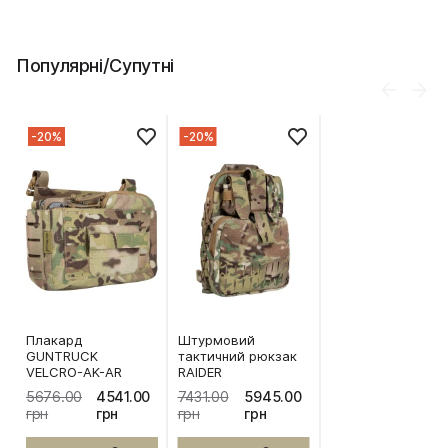
Популярні/Супутні
-20%
-20%
Плакард
Штурмовий
GUNTRUCK
тактичний рюкзак
VELCRO-AK-AR
RAIDER
5676.00
4541.00
7431.00
5945.00
грн
грн
грн
грн