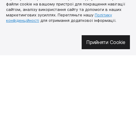
файли cookie на вашому пристрої для покращення навігації
сайтом, аналізу використання сайту та допомоги в наших
маркетингових зусиллях. Перегляньте нашу
Політику
конфіденційності
для отримання додаткової інформації.
Долучайтесь у соцмережах
Прийняти Cookie
Про нас
Як купити
Контакти
Доставка і оплата
Наша місія
Гарантія і
повернення
Договір публічної
оферти
🔥 Не пропустіть гарячі пропозиції!
Підписуйтесь на новини та дізнавайтеся про найгарячіші пропозиції
першими