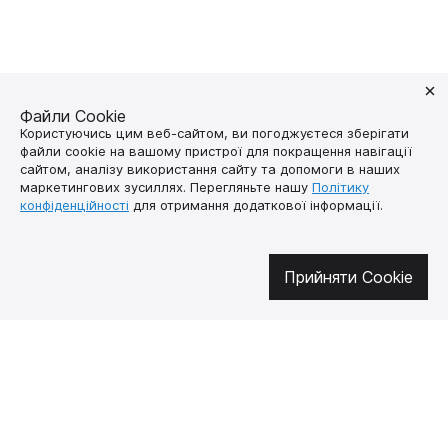
Файли Cookie
Користуючись цим веб-сайтом, ви погоджуєтеся зберігати
файли cookie на вашому пристрої для покращення навігації
сайтом, аналізу використання сайту та допомоги в наших
маркетингових зусиллях. Перегляньте нашу
Політику
конфіденційності
для отримання додаткової інформації.
Долучайтесь у соцмережах
Прийняти Cookie
Про нас
Як купити
Контакти
Доставка і оплата
Наша місія
Гарантія і
повернення
Договір публічної
оферти