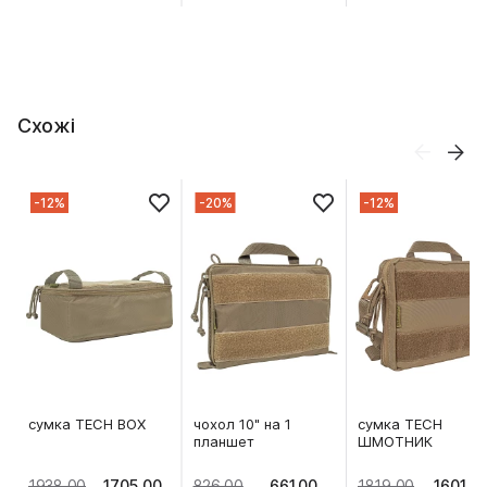
Схожі
-12%
-20%
-12%
сумка TECH BOX
чохол 10" на 1
сумка TECH
планшет
ШМОТНИК
1938.00
1705.00
826.00
661.00
1819.00
1601.0