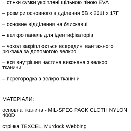
– стінки сумки укріплені щільною піною EVA
– розміри основного відділення 5В х 26Ш х 17Г
– основне відділення на блискавці
– велкро панель для ідентифікаторів
–
чохол закріплюється всередині вантажного
рюкзака за допомогою велкро
– вся внутрішня частина виконана з велкро
тканини
– перегородка з велкро тканини
МАТЕРІАЛИ:
основна тканина - MIL-SPEC PACK CLOTH NYLON
400D
стрічка TEXСEL, Murdock Webbing