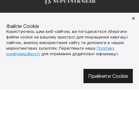
Долучайтесь у соцмережах
Файли Cookie
Користуючись цим веб-сайтом, ви погоджуєтеся зберігати
файли cookie на вашому пристрої для покращення навігації
сайтом, аналізу використання сайту та допомоги в наших
Про нас
Як купити
маркетингових зусиллях. Перегляньте нашу
Політику
конфіденційності
для отримання додаткової інформації.
Контакти
Доставка і оплата
Наша місія
Гарантія і
повернення
Договір публічної
Прийняти Cookie
оферти
🔥 Не пропустіть гарячі пропозиції!
Підписуйтесь на новини та дізнавайтеся про найгарячіші пропозиції
першими