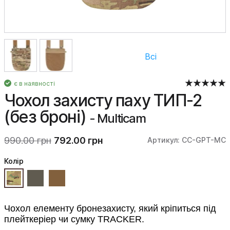
Всі
є в наявності
Чохол захисту паху ТИП-2
(без броні)
- Multicam
990.00 грн
792.00 грн
Артикул: CC-GPT-MC
Колiр
Чохол елементу бронезахисту, який кріпиться під
плейткеріер чи сумку TRACKER.