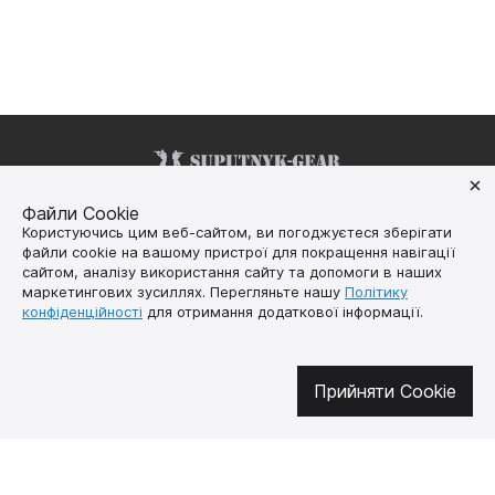
Файли Cookie
Долучайтесь у соцмережах
Користуючись цим веб-сайтом, ви погоджуєтеся зберігати
файли cookie на вашому пристрої для покращення навігації
сайтом, аналізу використання сайту та допомоги в наших
маркетингових зусиллях. Перегляньте нашу
Політику
конфіденційності
для отримання додаткової інформації.
Про нас
Як купити
Контакти
Доставка і оплата
Наша місія
Гарантія і
Прийняти Cookie
повернення
Договір публічної
оферти
🔥 Не пропустіть гарячі пропозиції!