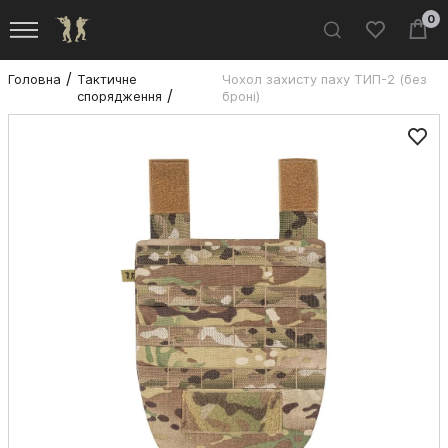
0
Головна
Тактичне
Чохол захисту паху ТИП-2 (без
спорядження
броні)