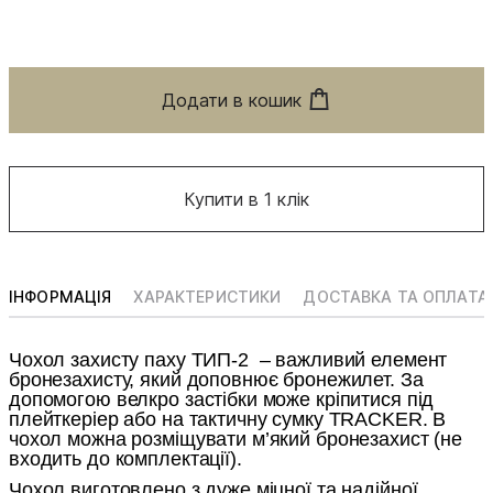
Додати в кошик
Купити в 1 клік
ІНФОРМАЦІЯ
ХАРАКТЕРИСТИКИ
ДОСТАВКА ТА ОПЛАТА
Чохол захисту паху ТИП-2 – важливий елемент
бронезахисту, який доповнює бронежилет. За
допомогою велкро застібки може кріпитися під
плейткеріер або на тактичну сумку TRACKER. В
чохол можна розміщувати м’який бронезахист (не
входить до комплектації).
Чохол виготовлено з дуже міцної та надійної