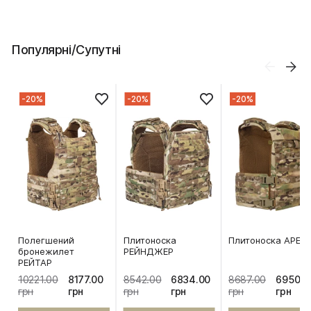
Популярні/Супутні
-20%
-20%
-20%
Полегшений
Плитоноска
Плитоноска АРЕС
бронежилет
РЕЙНДЖЕР
РЕЙТАР
10221.00
8177.00
8542.00
6834.00
8687.00
6950.0
грн
грн
грн
грн
грн
грн