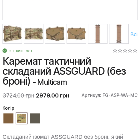
Всі
є в наявності
Каремат тактичний
складаний ASSGUARD (без
броні)
- Multicam
3724.00 грн
2979.00 грн
Артикул: FG-ASP-WA-MC
Колiр
Складаний ізомат ASSGUARD без броні, який