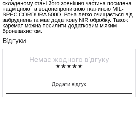
складеному стані його зовнішня частина посилена
надміцною та водонепроникною тканиною MIL-
SPEC CORDURA 500D. Вона легко очищається від
забруднень та має додаткову NIR обробку. Також
каремат можна посилити додатковим м’яким
бронезахистом.
Відгуки
Немає жодного відгуку
Додати відгук