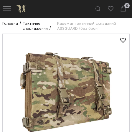
0
Головна
Тактичне
Каремат тактичний складаний
спорядження
ASSGUARD (без броні)