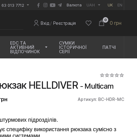
EUR
Валюта
UAH
UK
EN
 63 013 7712
0
0 грн
Вхід
/
Реєстрація
EDC ТА
СУМКИ
АКТИВНИЙ
ІСТОРИЧНОЇ
ПАТЧІ
ВІДПОЧИНОК
СЕРІЇ
юкзак HELLDIVER
- Multicam
грн
Артикул: BC-HDR-MC
штурмових підрозділів.
ує специфіку використання рюкзака сумісно з
ними системами.