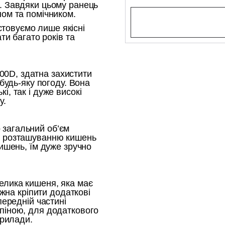
. Завдяки цьому ранець
ном та помічником.
товуємо лише якісні
ти багато років та
0D, здатна захистити
 будь-яку погоду. Вона
, так і дуже високі
у.
загальний об’єм
у розташуванню кишень
кишень, їм дуже зручно
елика кишеня, яка має
ожна кріпити додаткові
передній частині
піною, для додаткового
 прилади.