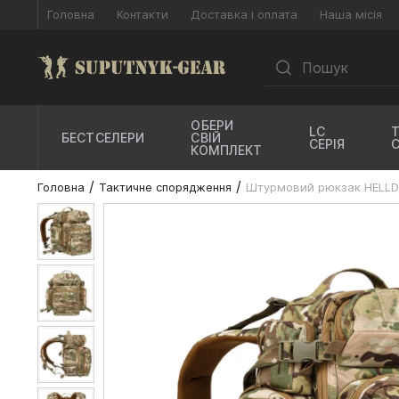
Головна
Контакти
Доставка і оплата
Наша місія
ОБЕРИ
LC
БЕСТСЕЛЕРИ
СВІЙ
СЕРІЯ
КОМПЛЕКТ
Головна
Тактичне спорядження
Штурмовий рюкзак HELLD