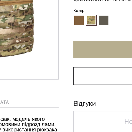
Колiр
ЛАТА
Відгуки
зак, модель якого
Не
рмовими підрозділами.
 використання рюкзака