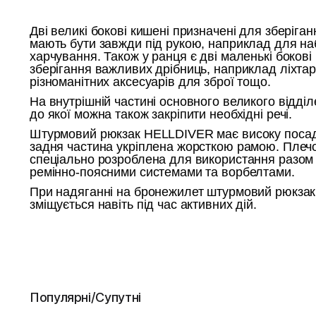
Дві великі бокові кишені призначені для зберіган
мають бути завжди під рукою, наприклад для наб
харчування. Також у ранця є дві маленькі бокові
зберігання важливих дрібниць, наприклад ліхтар
різноманітних аксесуарів для зброї тощо.
На внутрішній частині основного великого відділ
до якої можна також закріпити необхідні речі.
Штурмовий рюкзак HELLDIVER має високу посадк
задня частина укріплена жорсткою рамою. Плеч
спеціально розроблена для використання разом
ремінно-поясними системами та ворбелтами.
При надяганні на бронежилет штурмовий рюкза
зміщується навіть під час активних дій.
Популярні/Супутні