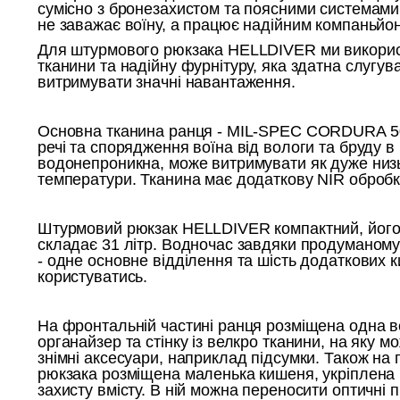
сумісно з бронезахистом та поясними системами
не заважає воїну, а працює надійним компаньйо
Для штурмового рюкзака HELLDIVER ми викорис
тканини та надійну фурнітуру, яка здатна слугува
витримувати значні навантаження.
Основна тканина ранця - MIL-SPEC CORDURA 50
речі та спорядження воїна від вологи та бруду в
водонепроникна, може витримувати як дуже низькі
температури. Тканина має додаткову NIR обробк
Штурмовий рюкзак HELLDIVER компактний, його 
складає 31 літр. Водночас завдяки продуманом
- одне основне відділення та шість додаткових 
користуватись.
На фронтальній частині ранця розміщена одна в
органайзер та стінку із велкро тканини, на яку м
знімні аксесуари, наприклад підсумки. Також на 
рюкзака розміщена маленька кишеня, укріплена 
захисту вмісту. В ній можна переносити оптичні