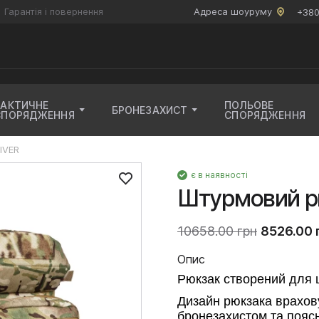
Гарантія і повернення
Адреса шоуруму
+380
ТАКТИЧНЕ
ПОЛЬОВЕ
БРОНЕЗАХИСТ
СПОРЯДЖЕННЯ
СПОРЯДЖЕННЯ
IVER
є в наявності
Штурмовий р
10658.00 грн
8526.00 
Опис
Рюкзак створений для 
Дизайн рюкзака врахов
бронезахистом та пояс