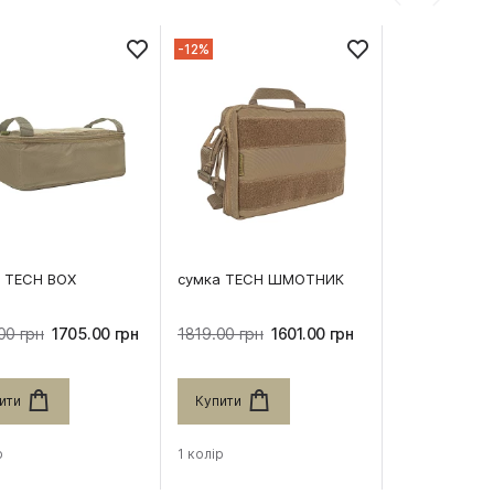
-12%
 TECH BOX
сумка TECH ШМОТНИК
00 грн
1705.00 грн
1819.00 грн
1601.00 грн
ити
Купити
р
1 колір