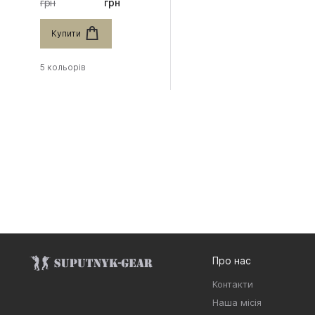
грн
грн
Купити
5 кольорів
Про нас
Контакти
Наша місія