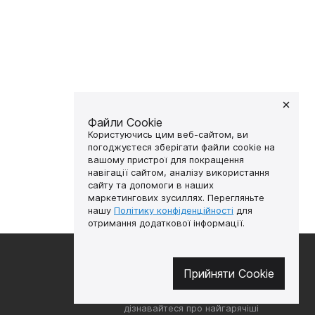
Файли Cookie
Користуючись цим веб-сайтом, ви
погоджуєтеся зберігати файли cookie на
вашому пристрої для покращення
навігації сайтом, аналізу використання
сайту та допомоги в наших
маркетингових зусиллях. Перегляньте
нашу
Політику конфіденційності
для
отримання додаткової інформації.
🔥 Не пропустіть гарячі
Прийняти Cookie
пропозиції!
Підписуйтесь на новини та
дізнавайтеся про найгарячіші