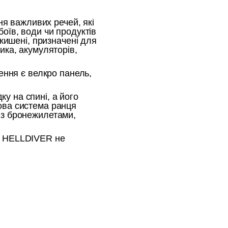
ня важливих речей, які
оїв, води чи продуктів
 кишені, призначені для
ика, акумуляторів,
ення є велкро панель,
у на спині, а його
ова система ранця
 з бронежилетами,
к HELLDIVER не