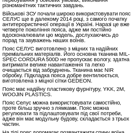
різноманітних тактичних завдань.
Військові ЗСУ почали широко використовувати пояс
СЕЛУС ще в далекому 2014 році, з самого початку
антитерористичної операції в Україні. Наразі це вже
четверте покоління пояса, адже ми постійно
вдосконалювали цю модель, дослухаючись до
порад та зауважень наших воїнів.
Пояс СЕЛУС виготовлено з міцних та надійних
преміальних матеріалів. Його основна тканина MIL-
SPEC CORDURA 500D не пропускає вологу, здатна
витримати велике навантаження та легко
очищається від забруднень. Тканина має NIR
обробку. Підкладка пояса добре вентилюється,
виготовлена з міцної сітки GEDEON.
Пояс має надійну пластикову фурнітуру, YKK, 2M,
WOOJIN PLASTICS.
Пояс Селус можна використовувати самостійно,
проте більш зручно з лямками. Пояс можна
регулювати та підлаштовувати під свої потреби,
адже він має модульну будову, складається з трьох
частин.
На тілі пояс допомагає розвантажити спину воїна,