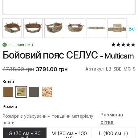
Всі
є в наявності
Бойовий пояс СЕЛУС
- Multicam
4738.00 грн
3791.00 грн
Артикул: LB-SBE-MC-S
Колiр
Розмір
Розмірна
Розміри з урахуваннім товщини матеріалу
сітка
плити
S (70 см - 80
M (80 см - 100
L (100 см +)