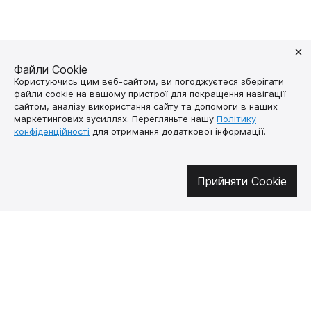
Файли Cookie
Користуючись цим веб-сайтом, ви погоджуєтеся зберігати
файли cookie на вашому пристрої для покращення навігації
сайтом, аналізу використання сайту та допомоги в наших
Долучайтесь у соцмережах
маркетингових зусиллях. Перегляньте нашу
Політику
конфіденційності
для отримання додаткової інформації.
Про нас
Як купити
Прийняти Cookie
Контакти
Доставка і оплата
Наша місія
Гарантія і
повернення
Договір публічної
оферти
🔥 Не пропустіть гарячі пропозиції!
Підписуйтесь на новини та дізнавайтеся про найгарячіші пропозиції